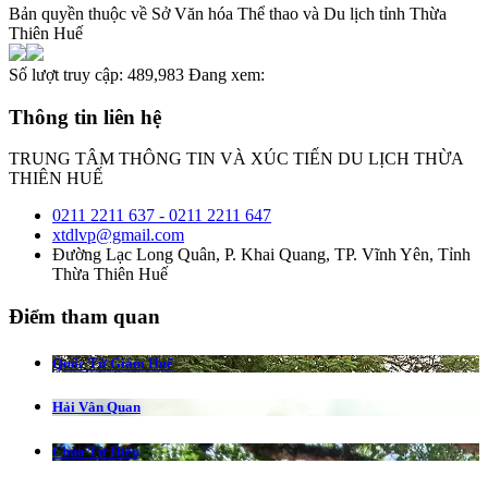
Bản quyền thuộc về Sở Văn hóa Thể thao và Du lịch tỉnh Thừa
Thiên Huế
Số lượt truy cập:
489,983
Đang xem:
Thông tin liên hệ
TRUNG TÂM THÔNG TIN VÀ XÚC TIẾN DU LỊCH THỪA
THIÊN HUẾ
0211 2211 637 - 0211 2211 647
xtdlvp@gmail.com
Đường Lạc Long Quân, P. Khai Quang, TP. Vĩnh Yên, Tỉnh
Thừa Thiên Huế
Điểm tham quan
Quốc Tử Giám Huế
Hải Vân Quan
Chùa Từ Hiếu