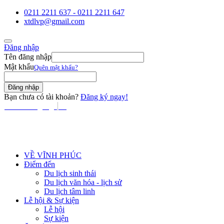
0211 2211 637 - 0211 2211 647
xtdlvp@gmail.com
Đăng nhập
Tên đăng nhập
Mật khẩu
Quên mật khẩu?
Bạn chưa có tài khoản?
Đăng ký ngay!
Select Language
▼
VỀ VĨNH PHÚC
Điểm đến
Du lịch sinh thái
Du lịch văn hóa - lịch sử
Du lịch tâm linh
Lễ hội & Sự kiện
Lễ hội
Sự kiện