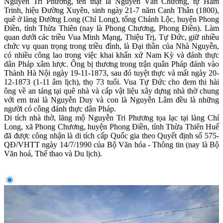
Nguyễn Tri Phương, tên thật là Nguyễn Văn Chương, tự Hàm
Trinh, hiệu Đường Xuyên, sinh ngày 21-7 năm Canh Thân (1800),
quê ở làng Ðường Long (Chí Long), tổng Chánh Lộc, huyện Phong
Ðiền, tỉnh Thừa Thiên (nay là Phong Chương, Phong Ðiền). Làm
quan dưới các triều Vua Minh Mạng, Thiệu Trị, Tự Ðức, giữ nhiều
chức vụ quan trọng trong triều đình, là Ðại thần của Nhà Nguyễn,
có nhiều công lao trong việc khai khẩn xứ Nam Kỳ và đánh thực
dân Pháp xâm lược. Ông bị thương trong trận quân Pháp đánh vào
Thành Hà Nội ngày 19-11-1873, sau đó tuyệt thực và mất ngày 20-
12-1873 (1-11 âm lịch), thọ 73 tuổi. Vua Tự Ðức cho đem thi hài
ông về an táng tại quê nhà và cấp vật liệu xây dựng nhà thờ chung
với em trai là Nguyễn Duy và con là Nguyễn Lâm đều là những
người có công đánh thực dân Pháp.
Di tích nhà thờ, lăng mộ Nguyễn Tri Phương tọa lạc tại làng Chí
Long, xã Phong Chương, huyện Phong Ðiền, tỉnh Thừa Thiên Huế
đã được công nhận là di tích cấp Quốc gia theo Quyết định số 575-
QĐ/VHTT ngày 14/7/1990 của Bộ Văn hóa - Thông tin (nay là Bộ
Văn hoá, Thể thao và Du lịch).