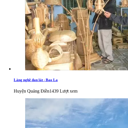
Làng nghề đan lát - Bao La
Huyện Quảng Điền
1439 Lượt xem