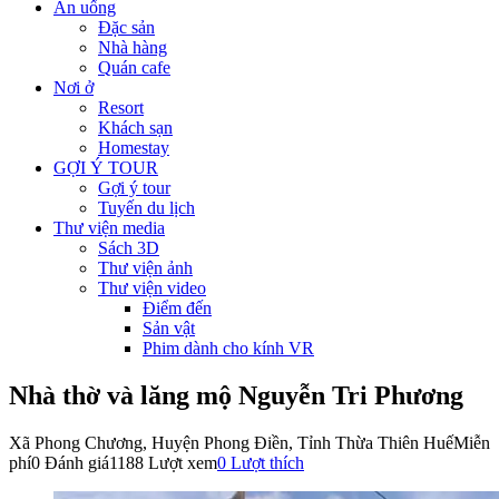
Ăn uống
Đặc sản
Nhà hàng
Quán cafe
Nơi ở
Resort
Khách sạn
Homestay
GỢI Ý TOUR
Gợi ý tour
Tuyến du lịch
Thư viện media
Sách 3D
Thư viện ảnh
Thư viện video
Điểm đến
Sản vật
Phim dành cho kính VR
Nhà thờ và lăng mộ Nguyễn Tri Phương
Xã Phong Chương, Huyện Phong Điền, Tỉnh Thừa Thiên Huế
Miễn
phí
0 Đánh giá
1188 Lượt xem
0
Lượt thích