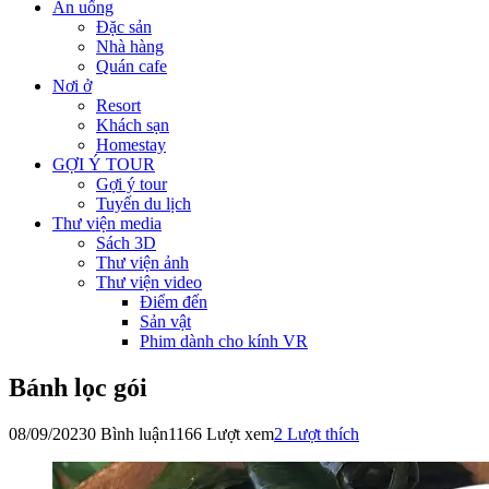
Ăn uống
Đặc sản
Nhà hàng
Quán cafe
Nơi ở
Resort
Khách sạn
Homestay
GỢI Ý TOUR
Gợi ý tour
Tuyến du lịch
Thư viện media
Sách 3D
Thư viện ảnh
Thư viện video
Điểm đến
Sản vật
Phim dành cho kính VR
Bánh lọc gói
08/09/2023
0 Bình luận
1166 Lượt xem
2
Lượt thích