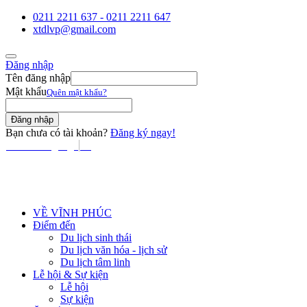
0211 2211 637 - 0211 2211 647
xtdlvp@gmail.com
Đăng nhập
Tên đăng nhập
Mật khẩu
Quên mật khẩu?
Bạn chưa có tài khoản?
Đăng ký ngay!
Select Language
▼
VỀ VĨNH PHÚC
Điểm đến
Du lịch sinh thái
Du lịch văn hóa - lịch sử
Du lịch tâm linh
Lễ hội & Sự kiện
Lễ hội
Sự kiện