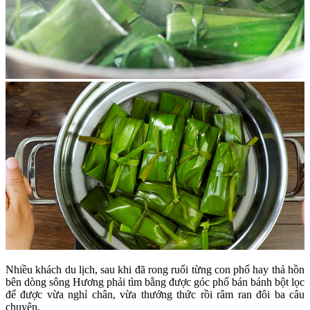
Nhiều khách du lịch, sau khi đã rong ruổi từng con phố hay thả hồn
bên dòng sông Hương phải tìm bằng được góc phố bán bánh bột lọc
để được vừa nghỉ chân, vừa thưởng thức rồi râm ran đôi ba câu
chuyện.