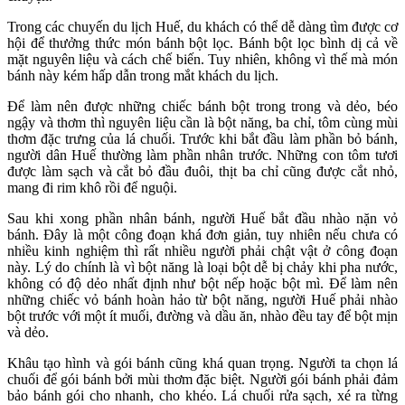
Trong các chuyến du lịch Huế, du khách có thể dễ dàng tìm được cơ
hội để thưởng thức món bánh bột lọc. Bánh bột lọc bình dị cả về
mặt nguyên liệu và cách chế biến. Tuy nhiên, không vì thế mà món
bánh này kém hấp dẫn trong mắt khách du lịch.
Để làm nên được những chiếc bánh bột trong trong và dẻo, béo
ngậy và thơm thì nguyên liệu cần là bột năng, ba chỉ, tôm cùng mùi
thơm đặc trưng của lá chuối. Trước khi bắt đầu làm phần bỏ bánh,
người dân Huế thường làm phần nhân trước. Những con tôm tươi
được làm sạch và cắt bỏ đầu đuôi, thịt ba chỉ cũng được cắt nhỏ,
mang đi rim khô rồi để nguội.
Sau khi xong phần nhân bánh, người Huế bắt đầu nhào nặn vỏ
bánh. Đây là một công đoạn khá đơn giản, tuy nhiên nếu chưa có
nhiều kinh nghiệm thì rất nhiều người phải chật vật ở công đoạn
này. Lý do chính là vì bột năng là loại bột dễ bị chảy khi pha nước,
không có độ dẻo nhất định như bột nếp hoặc bột mì. Để làm nên
những chiếc vỏ bánh hoàn hảo từ bột năng, người Huế phải nhào
bột trước với một ít muối, đường và dầu ăn, nhào đều tay để bột mịn
và dẻo.
Khâu tạo hình và gói bánh cũng khá quan trọng. Người ta chọn lá
chuối để gói bánh bởi mùi thơm đặc biệt. Người gói bánh phải đảm
bảo bánh gói cho nhanh, cho khéo. Lá chuối rửa sạch, xé ra từng