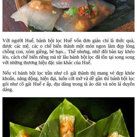
Với người Huế, bánh bột lọc Huế vốn đơn giản chỉ là thức quà,
được các mệ, các o chế biến thành một món ngon làm đẹp lòng
chồng con, xóm giềng, bè bạn... Thế nhưng, nhờ đôi bàn tay khéo
léo, cách chế biến riêng mà từ lâu bánh bột lọc đã tồn tại song song
với những thương hiệu đặc sản khác của Huế.
Nếu ví bánh bột lọc trần như cô gái thành thị mang vẻ đẹp khỏe
khoắn, năng động, hiện đại, luôn cởi mở và dễ gần thì bánh bột lọc
gói như cô gái Huế e ấp, dịu dàng trong tà áo dài và nón lá duyên
dáng.