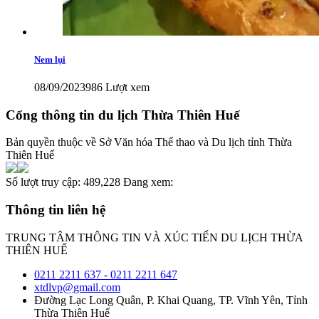
Nem lụi
08/09/2023
986 Lượt xem
Cổng thông tin du lịch Thừa Thiên Huế
Bản quyền thuộc về Sở Văn hóa Thể thao và Du lịch tỉnh Thừa
Thiên Huế
Số lượt truy cập:
489,228
Đang xem:
Thông tin liên hệ
TRUNG TÂM THÔNG TIN VÀ XÚC TIẾN DU LỊCH THỪA
THIÊN HUẾ
0211 2211 637 - 0211 2211 647
xtdlvp@gmail.com
Đường Lạc Long Quân, P. Khai Quang, TP. Vĩnh Yên, Tỉnh
Thừa Thiên Huế