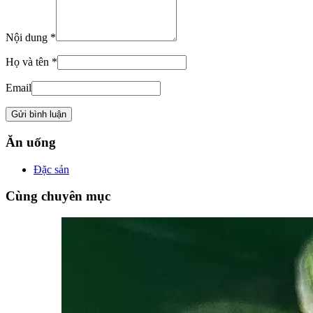
Nội dung *
Họ và tên *
Email
Ăn uống
Đặc sản
Cùng chuyên mục